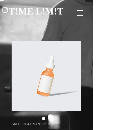
​T!ME L!M!T
SKU： 364115376135191